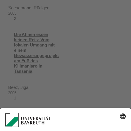
Seesemann, Rüdiger
2005
2
Die Ahnen essen
keinen Reis: Vom
lokalen Umgang mit
einem
Bewässerungsprojekt
am Fuß des
Kilimanjaro in
Tansania
Beez, Jigal
2005
1
Im Spannungsfeld
von Globalisierung
und Lokalisierung.
Politische