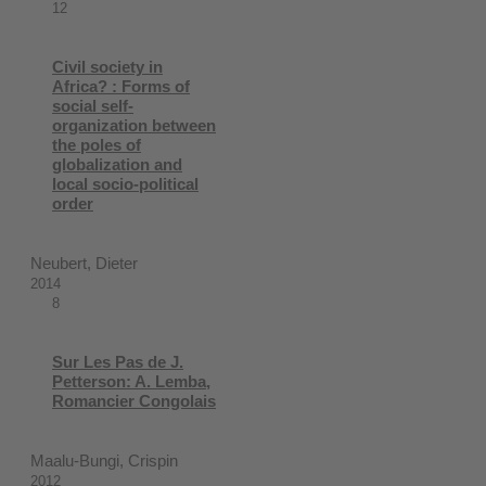
12
Civil society in
Africa? : Forms of
social self-
organization between
the poles of
globalization and
local socio-political
order
Neubert, Dieter
2014
8
Sur Les Pas de J.
Petterson: A. Lemba,
Romancier Congolais
Maalu-Bungi, Crispin
2012