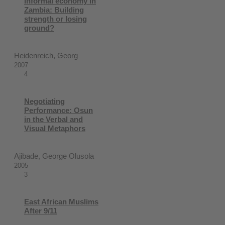
informal economy in
Zambia: Building
strength or losing
ground?
Heidenreich, Georg
2007
4
Negotiating
Performance: Osun
in the Verbal and
Visual Metaphors
Ajibade, George Olusola
2005
3
East African Muslims
After 9/11