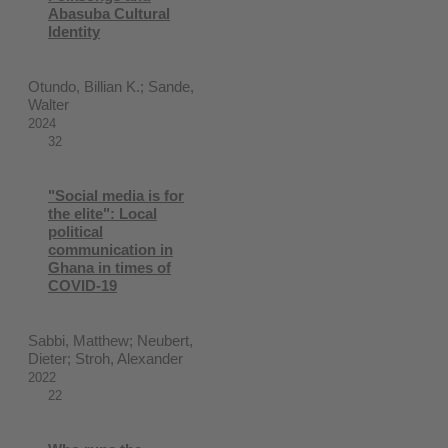
Abasuba Cultural
Identity
Otundo, Billian K.; Sande,
Walter
2024
32
"Social media is for
the elite": Local
political
communication in
Ghana in times of
COVID-19
Sabbi, Matthew; Neubert,
Dieter; Stroh, Alexander
2022
22