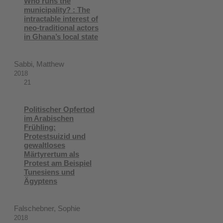
Who runs the
municipality? : The
intractable interest of
neo-traditional actors
in Ghana’s local state
Sabbi, Matthew
2018
21
Politischer Opfertod
im Arabischen
Frühling:
Protestsuizid und
gewaltloses
Märtyrertum als
Protest am Beispiel
Tunesiens und
Ägyptens
Falschebner, Sophie
2018