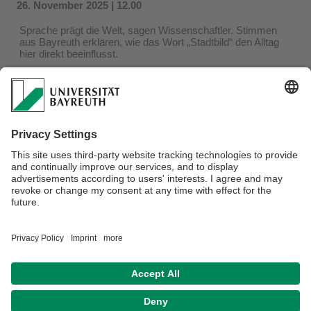
26. November 2025 | 12.00
Sprache prägt die Welt, sagen Wissenschaftler. Stimmen
aus Bayreuth erklären, wie das Wort „Stadtbild“ den Alltag
hier direkt beeinflusst.
Wer darf das historische Pflaster Bayreuths Heimat
nennen?
Diese Debatte berührt die Leben der Menschen New York,
Seoul, Sydney oder Dubrovnik – „Deutsche sind überall“,
fasst Eric Anchimbe die Umtriebigkeit der Deutschen
zusammen.
„Und jetzt stellen Sie sich vor, Sie sind verheiratet und leben
mit Ihren Kindern in Kenia, und bekommen plötzlich gesagt,
Sie seien ein ‚Fleck‘ auf dem Stadtbild“, sagt er weiter.
„Wie würde sich das anfühlen, für Deutsche, die dafür
bekannt sind, dass sie sich gerne in alle Ecken der Welt
ausbreiten?“